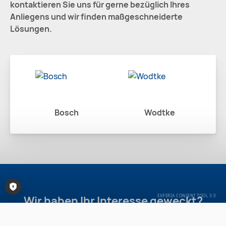
kontaktieren Sie uns für gerne bezüglich Ihres
Anliegens und wir finden maßgeschneiderte
Lösungen.
Bosch
Wodtke
S
Wir haben Ihr Interesse geweckt?
Consent-Tool öffnen
Dann sehen Sie sich unsere Referenzen an.