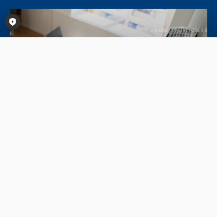
Consent-Tool öffnen
Lüftung & Klima
Frische Luft und angenehme Temperaturen das
ganze Jahr über. Unsere Lüftungs- und
Klimasysteme sorgen für ein gesundes
Raumklima und mehr Wohnkomfort.